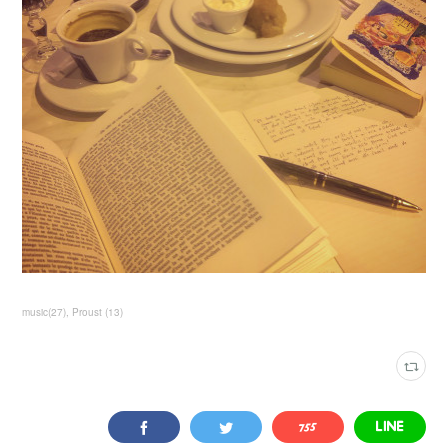
music
(
27
)
Proust
(
13
)