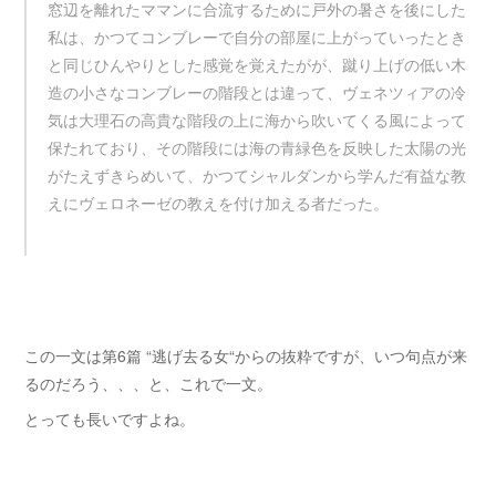
窓辺を離れたママンに合流するために戸外の暑さを後にした
私は、かつてコンブレーで自分の部屋に上がっていったとき
と同じひんやりとした感覚を覚えたがが、蹴り上げの低い木
造の小さなコンブレーの階段とは違って、ヴェネツィアの冷
気は大理石の高貴な階段の上に海から吹いてくる風によって
保たれており、その階段には海の青緑色を反映した太陽の光
がたえずきらめいて、かつてシャルダンから学んだ有益な教
えにヴェロネーゼの教えを付け加える者だった。
この一文は第6篇 “逃げ去る女“からの抜粋ですが、いつ句点が来
るのだろう、、、と、これで一文。
とっても長いですよね。