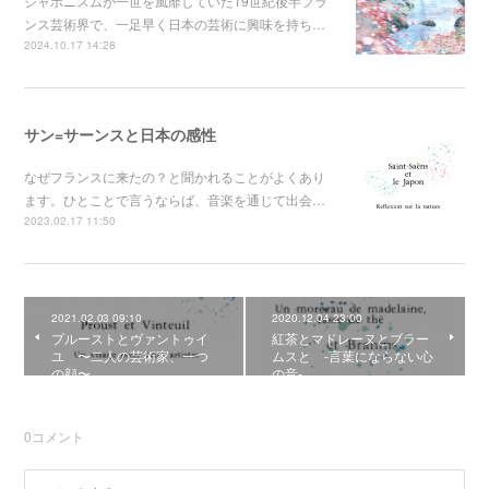
ジャポニスムが一世を風靡していた19世紀後半フラ
ンス芸術界で、一足早く日本の芸術に興味を持ち…
2024.10.17 14:28
サン=サーンスと日本の感性
なぜフランスに来たの？と聞かれることがよくあり
ます。ひとことで言うならば、音楽を通じて出会…
2023.02.17 11:50
2021.02.03 09:10
2020.12.04 23:00
プルーストとヴァントゥイ
紅茶とマドレーヌとブラー
ユ 〜二人の芸術家、一つ
ムスと -言葉にならない心
の顔〜
の音-
0
コメント