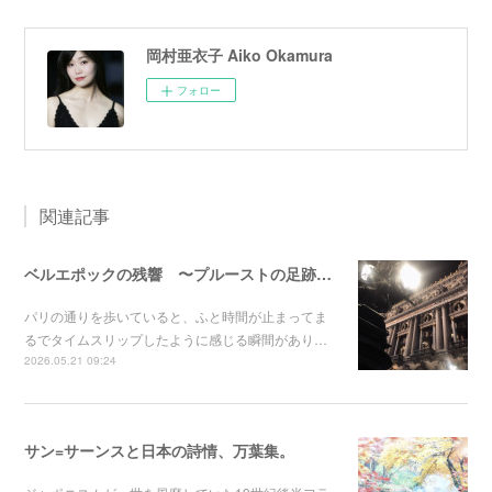
岡村亜衣子 Aiko Okamura
フォロー
関連記事
ベルエポックの残響 〜プルーストの足跡を辿って〜
パリの通りを歩いていると、ふと時間が止まってま
るでタイムスリップしたように感じる瞬間があり…
2026.05.21 09:24
サン=サーンスと日本の詩情、万葉集。