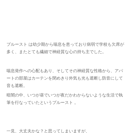
プルースト は幼少期から喘息を患っており病弱で学校も欠席が
多く、またとても繊細で神経質な心の持ち主でした。
喘息発作への心配もあり、そしてその神経質な性格から、アパ
ートの部屋はカーテンを閉めきり外気も光も遮断し防音にして
音も遮断。
暗闇の中、いつが昼でいつが夜だかわからないような生活で執
筆を行なっていたというプルースト 。
一見、大丈夫かな？と思ってしまいますが、