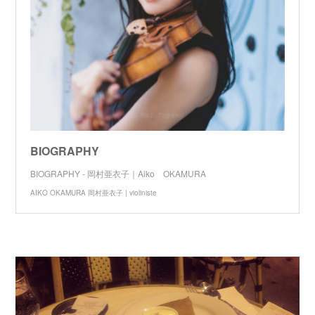
BIOGRAPHY
BIOGRAPHY - 岡村亜衣子｜Aiko OKAMURA
AIKO OKAMURA 岡村亜衣子 | violiniste