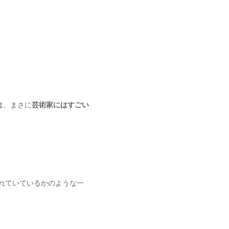
は、まさに
芸術家にはすごい
表れていているかのような一