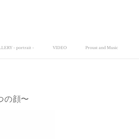
LERY - portrait -
VIDEO
Proust and Music
つの顔〜