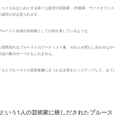
トゥイユをはじめとする様々な架空の芸術家、(作曲家、ヴァイオリニス
の描写が沢山見られます。
プルースト自身の芸術家としての顔を表しているような。
ら垣間見れるプルーストのアーティスト像、それらを照らし合わせなが
作品の魅力の一つかもしれません。
イユとプルーストの芸術家像にまつわる文章をピックアップして、みて
ユという1人の芸術家に映しだされたプルースト