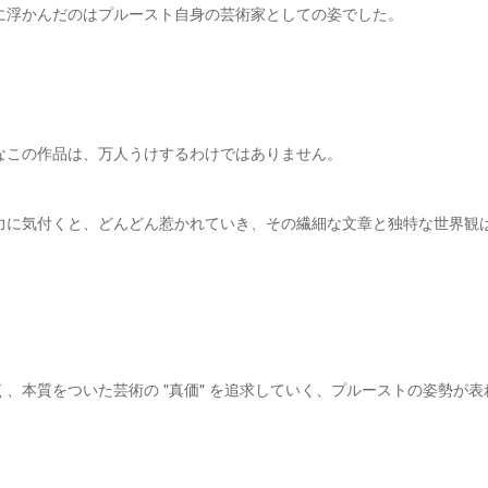
に浮かんだのはプルースト自身の芸術家としての姿でした。
なこの作品は、万人うけするわけではありません。
力に気付くと、どんどん惹かれていき、その繊細な文章と独特な世界観
、本質をついた芸術の "真価" を追求していく、プルーストの姿勢が