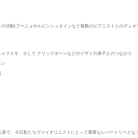
ーとの活動(プーニョやルビンシュタインなど複数のピアニストとのデュ
ニャフスキ、そして クリックボーンなどのイザイの弟子とのつながり
ョン
流
。
る形で、今日私たちヴァイオリニストにとって重要なレパートリーとな