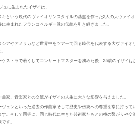
ージュに生まれたイザイは、
スキという現代のヴァイオリンスタイルの基盤を作った2人の大ヴァイ
共に生まれたフランコベルギー派の伝統を引き継ぎました。
ロシアやアメリカなど世界中をツアーで回る時代を代表する大ヴァイオ
た。
ーケストラで若くしてコンサートマスターを務めた後、25歳のイザイは
作曲家、音楽家との交流がイザイの人生に大きな影響を与えました。
ーヴェンといった過去の作曲家そして歴史や伝統への尊重を常に持って
ます。そして同等に、同じ時代に生きた芸術家たちとの横の繋がりや交
素です。