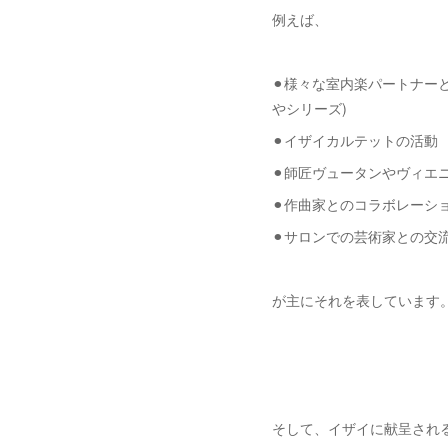
例えば、
⚫︎様々な室内楽パートナ
やシリーズ)
⚫︎イザイカルテットの活動
⚫︎師匠ヴュータンやヴィエ
⚫︎作曲家とのコラボレーシ
⚫︎サロンでの芸術家との交
が主にそれを表しています
そして、イザイに献呈され