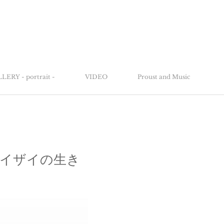
LERY - portrait -
VIDEO
Proust and Music
るイザイの生き