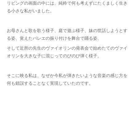
リビングの画面の中には、純粋で何も考えずにたくましく生き
る小さな私がいました。
お母さんと歌を歌う様子、庭で遊ぶ様子、妹の世話しようとす
る姿、覚えたバレエの振り付けを舞台で踊る姿、
そして近所の先生のヴァイオリンの発表会で始めたてのヴァイ
オリンを大きな子に混じってのびのび弾く様子。
そこに映る私は、なぜか今私が弾きたいような音楽の感じ方を
何も錯誤することなく実現していたのです。