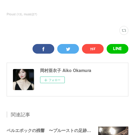
Proust
(
13
)
music
(
27
)
岡村亜衣子 Aiko Okamura
フォロー
関連記事
ベルエポックの残響 〜プルーストの足跡を辿って〜