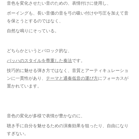
音色を変化させたい音のための、表情付けに使用し、
ボーイングも、長い音価の音を弓の吸い付けや弓圧を加えて音
を保とうとするのではなく、
自然な鳴りにそっている。
どちらかというとバロック的な、
バッハのスタイルを尊重した奏法
です。
技巧的に魅せる弾き方ではなく、音質とアーティキュレーショ
ンに一貫性があり、
テーマと通奏低音の運び方
にフォーカスが
置かれています。
音色の変化が多様で表情が豊かなのに、
聴き手に自分を魅せるための演奏効果を狙ったり、自由になり
すぎない。