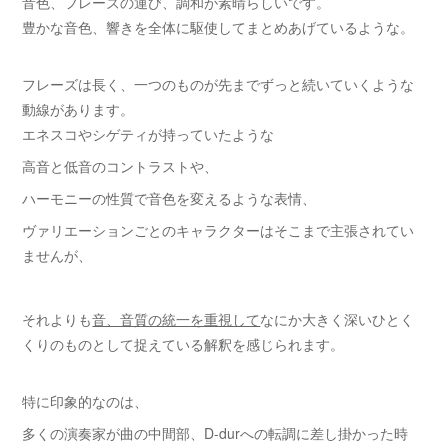
音色、フレーズの運び、調和が素晴らしいです。
豊かな音色、響きを全体に駆使してまとめあげているような。
フレーズは長く、一つのものが先までずっと続いていくような
動線があります。
エネスコやシゲティが持っていたような
高音と低音のコントラストや、
ハーモニーの性質で音色を変えるような表情、
ヴァリエーションごとのキャラクターはそこまで主張されてい
ませんが、
それよりも
音、音質の統一を重視して
なにか大きく深いひとく
くりのものとして捉えている解釈を感じられます。
特に印象的なのは、
多くの演奏家が曲の中間部、D-durへの転調に差し掛かった時