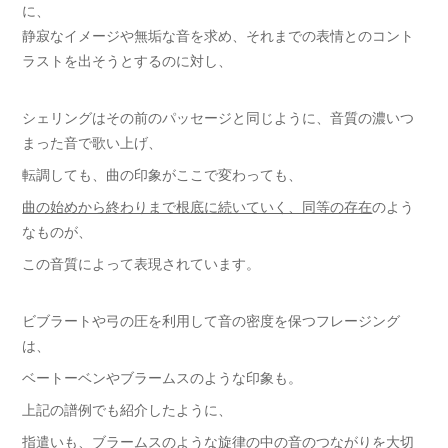
に、
静寂なイメージや無垢な音を求め、それまでの表情とのコント
ラストを出そうとするのに対し、
シェリングはその前のパッセージと同じように、音質の濃いつ
まった音で歌い上げ、
転調しても、曲の印象がここで変わっても、
曲の始めから終わりまで根底に続いていく、同等の存在
のよう
なものが、
この音質によって表現されています。
ビブラートや弓の圧を利用して音の密度を保つフレージング
は、
ベートーベンやブラームスのような印象も。
上記の譜例でも紹介したように、
指遣いも、ブラームスのような旋律の中の音のつながりを大切