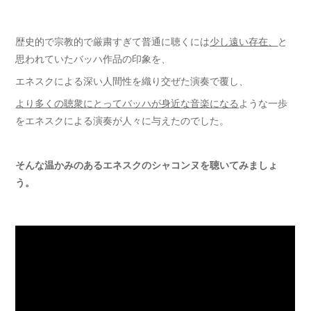
歴史的で宗教的で厳粛すぎて普通に聴くには
少し遠い存在、
と
思われていたバッハ作品の印象を、
エネスクによる深い人間性を織り交ぜた演奏で覆し、
より多くの聴衆にとってバッハが身近な音楽になる
ような一歩
をエネスクによる演奏が人々に与えたのでした。
そんな温かみのあるエネスクのシャコンヌを聴いてみましょ
う。