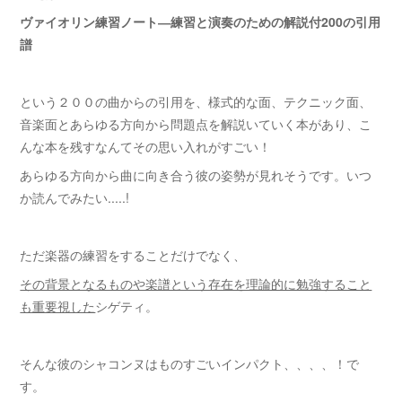
ヴァイオリン練習ノート―練習と演奏のための解説付200の引用
譜
という２００の曲からの引用を、様式的な面、テクニック面、
音楽面とあらゆる方向から問題点を解説いていく本があり、こ
んな本を残すなんてその思い入れがすごい！
あらゆる方向から曲に向き合う彼の姿勢が見れそうです。いつ
か読んでみたい.....!
ただ楽器の練習をすることだけでなく、
その背景となるものや楽譜という存在を理論的に勉強すること
も重要視した
シゲティ。
そんな彼のシャコンヌはものすごいインパクト、、、、！で
す。