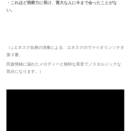
・これほど洞察力に長け、寛大な人に今まで会ったことがな
い。
（↓エネスク自身の演奏による、エネスクのヴァイオリンソナタ
第３番。
民族情緒に溢れたメロディーと独特な美音でノスタルジックな
気分になります。）