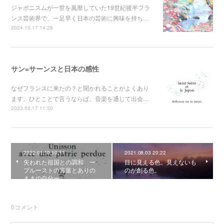
ジャポニスムが一世を風靡していた19世紀後半フラ
ンス芸術界で、一足早く日本の芸術に興味を持ち…
2024.10.17 14:28
サン=サーンスと日本の感性
なぜフランスに来たの？と聞かれることがよくあり
ます。ひとことで言うならば、音楽を通じて出会…
2023.02.17 11:50
2022.01.10 10:11
2021.08.03 20:22
失われた祖国との調和 ー
目に見える色。見えないも
プルーストの言葉とありの
のが創る色。
ままの自分ー
0
コメント