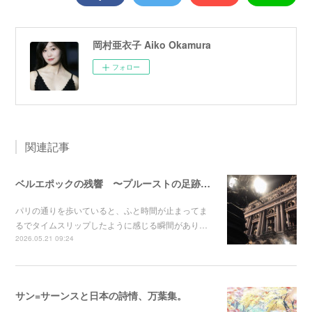
岡村亜衣子 Aiko Okamura
フォロー
関連記事
ベルエポックの残響 〜プルーストの足跡を辿って〜
パリの通りを歩いていると、ふと時間が止まってま
るでタイムスリップしたように感じる瞬間があり…
2026.05.21 09:24
サン=サーンスと日本の詩情、万葉集。